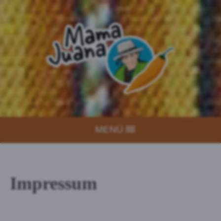
MENÜ
Impressum